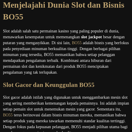
Menjelajahi Dunia Slot dan Bisnis
BO55
Slot adalah salah satu permainan kasino yang paling populer di dunia,
menawarkan kesempatan untuk memenangkan
slot jackpot
besar dengan
putaran yang mengasyikkan. Di sisi lain,
BO55
adalah bisnis yang berfokus
pada penyediaan minuman berkualitas tinggi. Dengan berbagai pilihan
minuman yang tersedia, BO55 memastikan bahwa setiap pelanggan
mendapatkan pengalaman terbaik. Kombinasi antara hiburan dari
permainan slot dan kenikmatan dari produk BO55 menciptakan
pengalaman yang tak terlupakan.
Slot Gacor dan Keunggulan BO55
Slot gacor adalah istilah yang digunakan untuk menggambarkan mesin slot
yang sering memberikan kemenangan kepada pemainnya. Ini adalah impian
setiap pemain slot untuk menemukan mesin yang gacor. Sementara itu,
BO55
terus berinovasi dalam bisnis minuman mereka, memastikan bahwa
setiap produk yang mereka tawarkan memenuhi standar kualitas tertinggi.
Dengan fokus pada kepuasan pelanggan, BO55 menjadi pilihan utama bagi