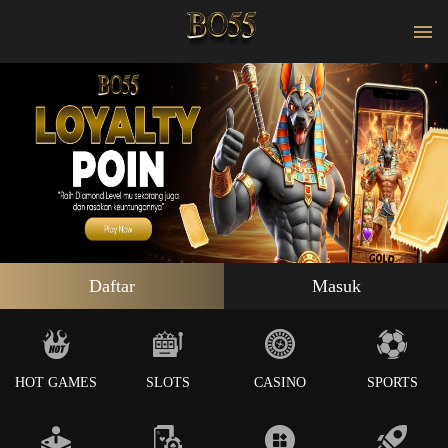
Daftar
Masuk
HOT GAMES
SLOTS
CASINO
SPORTS