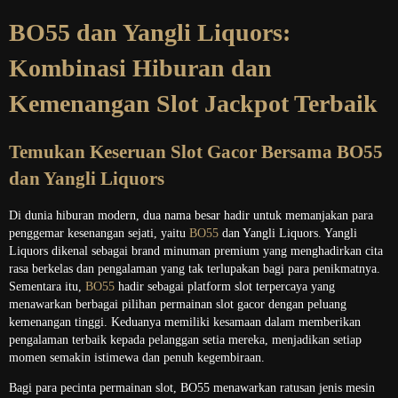
BO55 dan Yangli Liquors:
Kombinasi Hiburan dan
Kemenangan Slot Jackpot Terbaik
Temukan Keseruan Slot Gacor Bersama BO55
dan Yangli Liquors
Di dunia hiburan modern, dua nama besar hadir untuk memanjakan para
penggemar kesenangan sejati, yaitu
BO55
dan Yangli Liquors. Yangli
Liquors dikenal sebagai brand minuman premium yang menghadirkan cita
rasa berkelas dan pengalaman yang tak terlupakan bagi para penikmatnya.
Sementara itu,
BO55
hadir sebagai platform slot terpercaya yang
menawarkan berbagai pilihan permainan slot gacor dengan peluang
kemenangan tinggi. Keduanya memiliki kesamaan dalam memberikan
pengalaman terbaik kepada pelanggan setia mereka, menjadikan setiap
momen semakin istimewa dan penuh kegembiraan.
Bagi para pecinta permainan slot, BO55 menawarkan ratusan jenis mesin