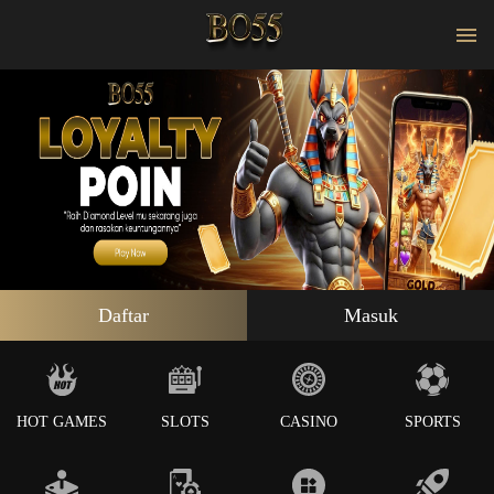
Daftar
Masuk
HOT GAMES
SLOTS
CASINO
SPORTS