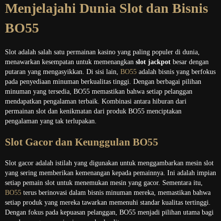
Menjelajahi Dunia Slot dan Bisnis
BO55
Slot adalah salah satu permainan kasino yang paling populer di dunia,
menawarkan kesempatan untuk memenangkan
slot jackpot
besar dengan
putaran yang mengasyikkan. Di sisi lain,
BO55
adalah bisnis yang berfokus
pada penyediaan minuman berkualitas tinggi. Dengan berbagai pilihan
minuman yang tersedia, BO55 memastikan bahwa setiap pelanggan
mendapatkan pengalaman terbaik. Kombinasi antara hiburan dari
permainan slot dan kenikmatan dari produk BO55 menciptakan
pengalaman yang tak terlupakan.
Slot Gacor dan Keunggulan BO55
Slot gacor adalah istilah yang digunakan untuk menggambarkan mesin slot
yang sering memberikan kemenangan kepada pemainnya. Ini adalah impian
setiap pemain slot untuk menemukan mesin yang gacor. Sementara itu,
BO55
terus berinovasi dalam bisnis minuman mereka, memastikan bahwa
setiap produk yang mereka tawarkan memenuhi standar kualitas tertinggi.
Dengan fokus pada kepuasan pelanggan, BO55 menjadi pilihan utama bagi