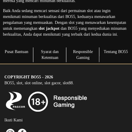
mereka yang mencari minuman berkualitas.
Baik Anda sedang mencari sensasi dari permainan slot atau ingin
menikmati minuman berkualitas dari BO55, keduanya menawarkan
pengalaman yang memuaskan. Dengan slot yang menawarkan kesempatan
untuk memenangkan
slot jackpot
dan BO55 yang menyediakan minuman
berkualitas, Anda dapat menikmati yang terbaik dari kedua dunia ini.
Pusat Bantuan
Syarat dan
Responsible
Tentang BO55
Ketentuan
Gaming
COPYRIGHT BO55 - 2026
BO55, slot, slot online, slot gacor, slot88.
Ikuti Kami