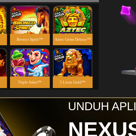
Bronco Spirit™
Aztec Gems Deluxe™
Triple Joker™
5 Lions Gold™
UNDUH APLI
NEXU