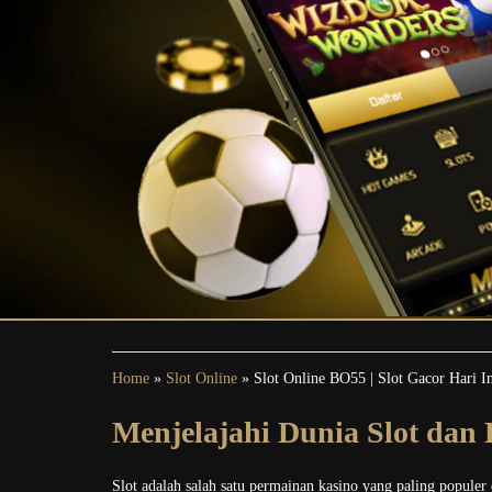
Home
»
Slot Online
» Slot Online BO55 | Slot Gacor Hari
Menjelajahi Dunia Slot dan
Slot adalah salah satu permainan kasino yang paling popu