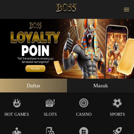
Daftar
Masuk
HOT GAMES
SLOTS
CASINO
SPORTS