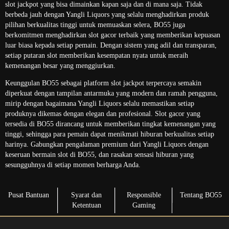
slot jackpot yang bisa dimainkan kapan saja dan di mana saja. Tidak
berbeda jauh dengan Yangli Liquors yang selalu menghadirkan produk
pilihan berkualitas tinggi untuk memuaskan selera, BO55 juga
berkomitmen menghadirkan slot gacor terbaik yang memberikan kepuasan
luar biasa kepada setiap pemain. Dengan sistem yang adil dan transparan,
setiap putaran slot memberikan kesempatan nyata untuk meraih
kemenangan besar yang menggiurkan.
Keunggulan BO55 sebagai platform slot jackpot terpercaya semakin
diperkuat dengan tampilan antarmuka yang modern dan ramah pengguna,
mirip dengan bagaimana Yangli Liquors selalu memastikan setiap
produknya dikemas dengan elegan dan profesional. Slot gacor yang
tersedia di BO55 dirancang untuk memberikan tingkat kemenangan yang
tinggi, sehingga para pemain dapat menikmati hiburan berkualitas setiap
harinya. Gabungkan pengalaman premium dari Yangli Liquors dengan
keseruan bermain slot di BO55, dan rasakan sensasi hiburan yang
sesungguhnya di setiap momen berharga Anda.
Pusat Bantuan
Syarat dan
Responsible
Tentang BO55
Ketentuan
Gaming