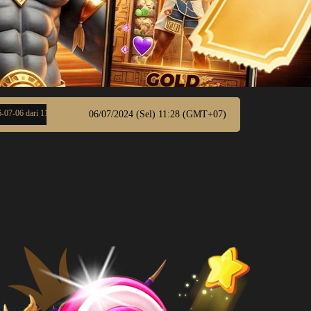
ri 11:00 AM sampai 3:00 PM (GMT + 7). Selama waktu ini, SBO Virtual Sports permainan ti
06/07/2024 (Sel) 11:28 (GMT+07)