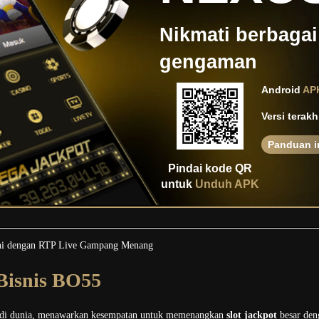
Nikmati berbaga
gengaman
Android
AP
Versi terak
Panduan i
Pindai kode QR
untuk
Unduh APK
 Ini dengan RTP Live Gampang Menang
 Bisnis BO55
ler di dunia, menawarkan kesempatan untuk memenangkan
slot jackpot
besar den