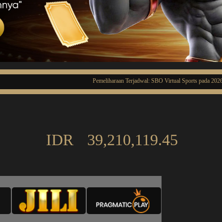
Pemeliharaan Terjadwal: SBO Virtual Sports pada 2026-07-06 da
IDR
39,210,119.45