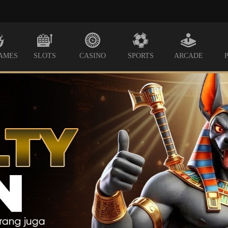
AMES
SLOTS
CASINO
SPORTS
ARCADE