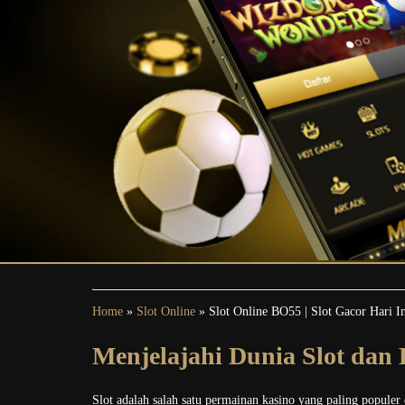
Home
»
Slot Online
» Slot Online BO55 | Slot Gacor Hari
Menjelajahi Dunia Slot dan
Slot adalah salah satu permainan kasino yang paling popu