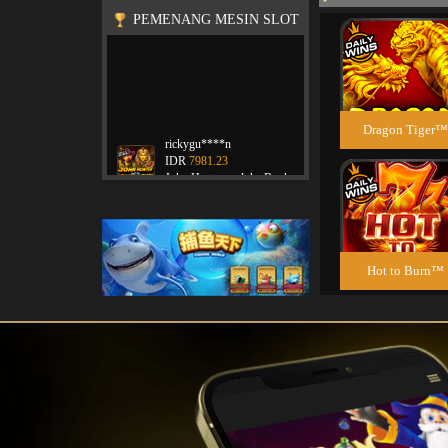
PEMENANG MESIN SLOT
Dragon Tiger™
rickygu****n
IDR
7981.23
John Hunter and the Book
of Tut™
d****y
IDR
7320.48
Sweet Bonanza™
Hot to Burn™