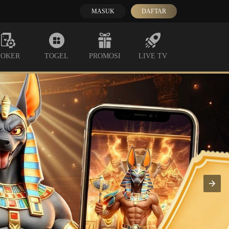
MASUK
DAFTAR
POKER
TOGEL
PROMOSI
LIVE TV