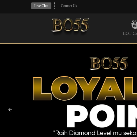
Live Chat
Contact Us
HOT G