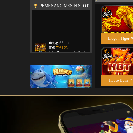
PEMENANG MESIN SLOT
Dragon Tiger™
rickygu****n
IDR
7981.23
John Hunter and the Book
of Tut™
d****y
IDR
7320.48
Sweet Bonanza™
Hot to Burn™