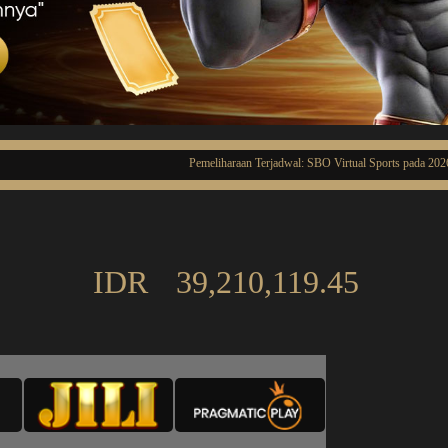
Pemeliharaan Terjadwal: SBO Virtual Sports pada 2026-07-06 d
IDR
39,210,119.45