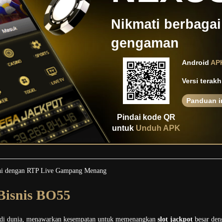
Nikmati berbaga
gengaman
Android
AP
Versi terak
Panduan i
Pindai kode QR
untuk
Unduh APK
 Ini dengan RTP Live Gampang Menang
 Bisnis BO55
ler di dunia, menawarkan kesempatan untuk memenangkan
slot jackpot
besar den