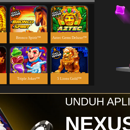
Bronco Spirit™
Aztec Gems Deluxe™
Triple Joker™
5 Lions Gold™
UNDUH APLI
NEXU