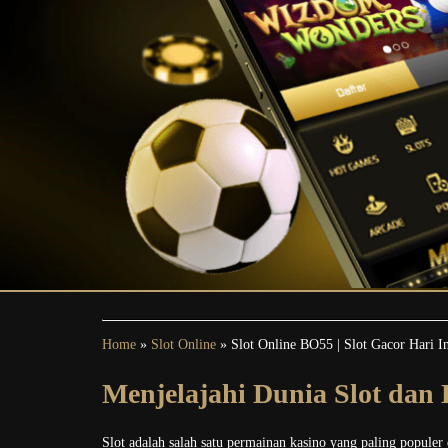
Home
»
Slot Online
» Slot Online BO55 | Slot Gacor Hari
Menjelajahi Dunia Slot dan
Slot adalah salah satu permainan kasino yang paling popu