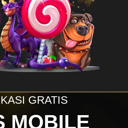
KASI GRATIS
S MOBILE