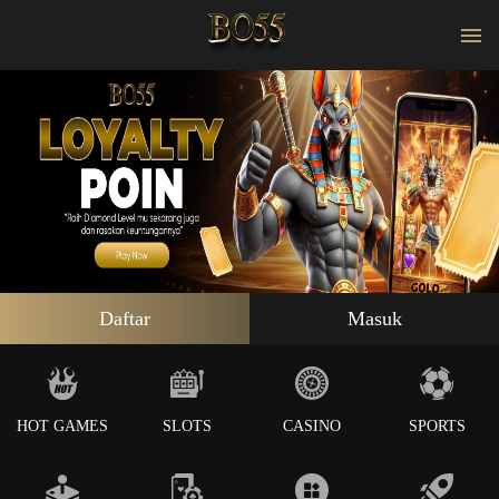
Daftar
Masuk
HOT GAMES
SLOTS
CASINO
SPORTS