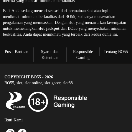
mereka yang mencari minuman berkualitas.
Baik Anda sedang mencari sensasi dari permainan slot atau ingin
menikmati minuman berkualitas dari BO55, keduanya menawarkan
pengalaman yang memuaskan. Dengan slot yang menawarkan kesempatan
untuk memenangkan
slot jackpot
dan BO55 yang menyediakan minuman
berkualitas, Anda dapat menikmati yang terbaik dari kedua dunia ini.
Pusat Bantuan
Syarat dan
Responsible
Tentang BO55
Ketentuan
Gaming
COPYRIGHT BO55 - 2026
BO55, slot, slot online, slot gacor, slot88.
Ikuti Kami